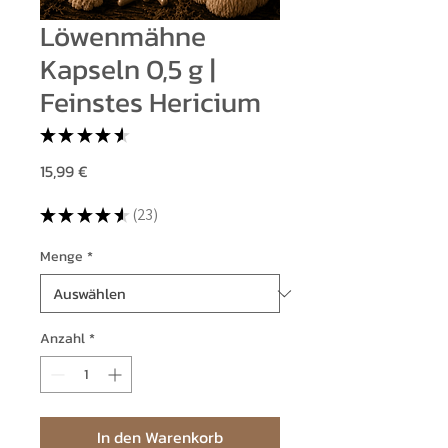
Löwenmähne
Kapseln 0,5 g |
Feinstes Hericium
★
★
★
★
★
23
Preis
15,99 €
★
★
★
★
★
23
23
Menge
*
Anzahl
*
In den Warenkorb