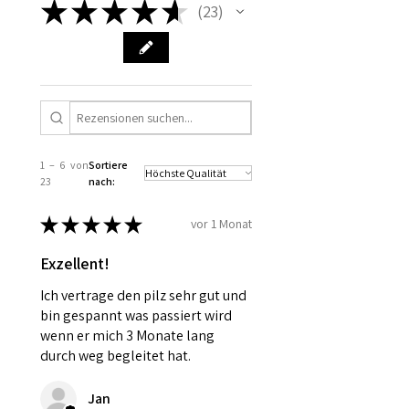
bestimmten Bedingungen, z. B. bei
★
★
★
★
★
23
23
Beschaffenheit und Verarbeitung des
individuell angefertigten oder schnell
Rohstoffs. Sie stellen keine Verzehr-,
verderblichen Waren sowie bei
Dosierungs- oder
geöffneten versiegelten Artikeln aus
Anwendungsempfehlung dar.
hygienischen Gründen.
1 – 6 von
Sortiere
23
nach:
★
★
★
★
★
vor 1 Monat
Exzellent!
Ich vertrage den pilz sehr gut und
bin gespannt was passiert wird
wenn er mich 3 Monate lang
durch weg begleitet hat.
Jan