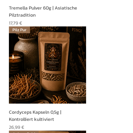
Tremella Pulver 60g | Asiatische
Pilztradition
Preis
17,79 €
Pilz Pur
Cordyceps Kapseln 0,5g |
Kontrolliert kultiviert
Preis
26,99 €