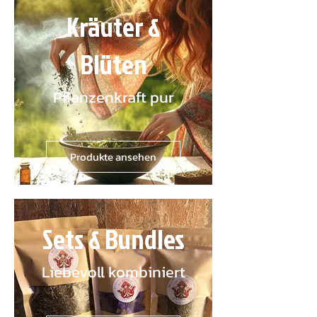
Kräuter &
Blüten
Pflanzenkraft pur
Produkte ansehen
Sets & Bundles
Liebevoll kombiniert