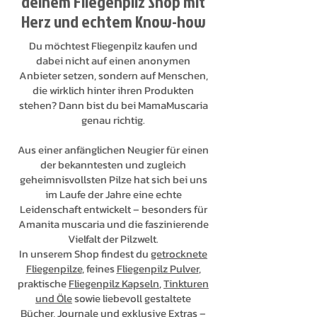
deinem Fliegenpilz Shop mit
Herz und echtem Know-how
Du möchtest Fliegenpilz kaufen und
dabei nicht auf einen anonymen
Anbieter setzen, sondern auf Menschen,
die wirklich hinter ihren Produkten
stehen? Dann bist du bei MamaMuscaria
genau richtig.
Aus einer anfänglichen Neugier für einen
der bekanntesten und zugleich
geheimnisvollsten Pilze hat sich bei uns
im Laufe der Jahre eine echte
Leidenschaft entwickelt – besonders für
Amanita muscaria und die faszinierende
Vielfalt der Pilzwelt.
In unserem Shop findest du
getrocknete
Fliegenpilze
, feines
Fliegenpilz Pulver
,
praktische
Fliegenpilz Kapseln
,
Tinkturen
und Öle
sowie liebevoll gestaltete
Bücher, Journale
und exklusive Extras –