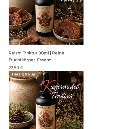
Reishi Tinktur 30ml | Reine
Fruchtkörper-Essenz
Preis
22,59 €
Harzig & klar