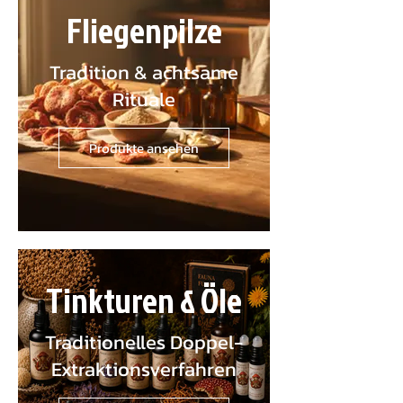
Fliegenpilze
Tradition & achtsame
Rituale
Produkte ansehen
Tinkturen & Öle
Traditionelles Doppel-
Extraktionsverfahren