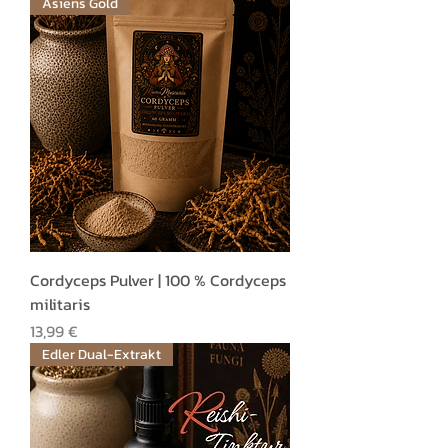
Asiens Gold
Cordyceps Pulver | 100 % Cordyceps
militaris
Preis
13,99 €
Edler Dual-Extrakt