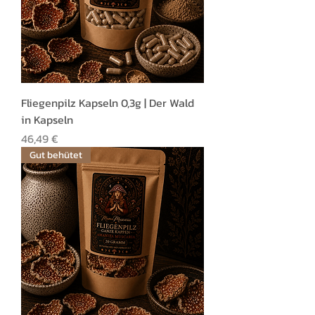
Fliegenpilz Kapseln 0,3g | Der Wald
in Kapseln
Preis
46,49 €
Gut behütet