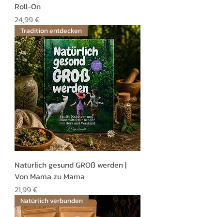
Roll-On
Preis
24,99 €
Tradition entdecken
Natürlich gesund GROß werden |
Von Mama zu Mama
Preis
21,99 €
Natürlich verbunden