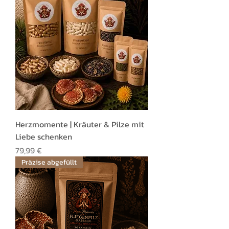
Herzmomente | Kräuter & Pilze mit
Liebe schenken
Preis
79,99 €
Präzise abgefüllt