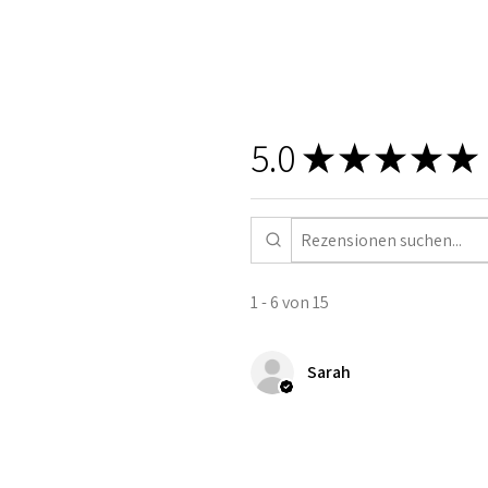
5.0
★
★
★
★
★
1 - 6 von 15
Sarah