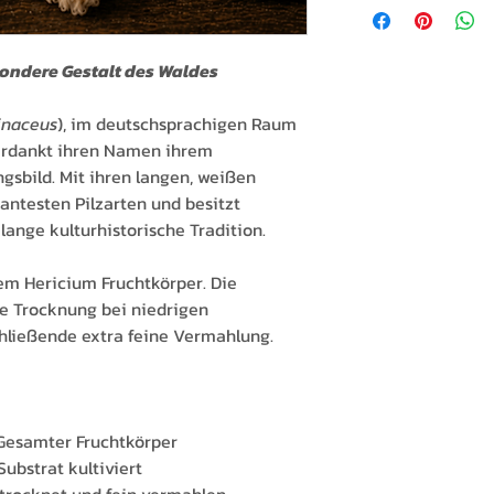
Vitalpilze & Kräuter
Zwecken ist nicht vo
versiegelt sind; einz
schnellen Versand a
Alle Angaben auf die
Gutschein oder Ersat
Versandinformatione
ausschließlich der B
trägt die Rücksendek
ondere Gestalt des Waldes
Vertrauen.
Beschaffenheit und V
unter bestimmten Bed
stellen keine Verzeh
angefertigten oder s
inaceus
), im deutschsprachigen Raum
Anwendungsempfehlu
bei geöffneten versi
erdankt ihren Namen ihrem
Gründen.
sbild. Mit ihren langen, weißen
antesten Pilzarten und besitzt
lange kulturhistorische Tradition.
nem Hericium Fruchtkörper. Die
ne Trocknung bei niedrigen
hließende extra feine Vermahlung.
esamter Fruchtkörper
Substrat kultiviert