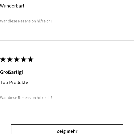
Wunderbar!
War diese Rezension hilfreich?
★
★
★
★
★
Großartig!
Top Produkte
War diese Rezension hilfreich?
Zeig mehr