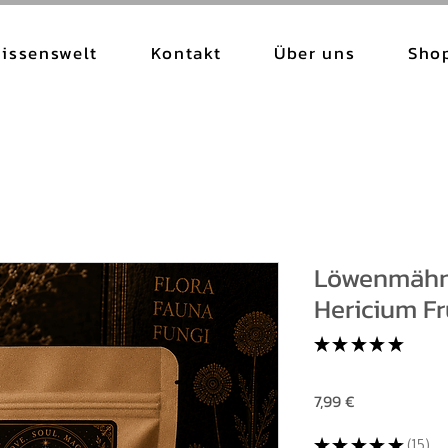
issenswelt
Kontakt
Über uns
Sho
Löwenmähne
Hericium F
★
★
★
★
★
15
Preis
7,99 €
★
★
★
★
★
15