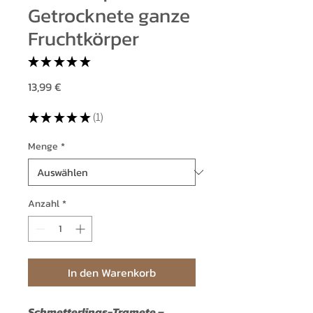
Getrocknete ganze
Fruchtkörper
★
★
★
★
★
1
Preis
13,99 €
★
★
★
★
★
1
1
Menge
*
Anzahl
*
In den Warenkorb
Schmetterlings-Tramete –